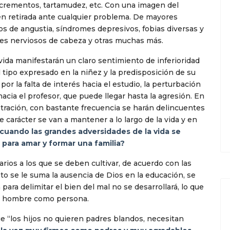
xcrementos, tartamudez, etc. Con una imagen del
en retirada ante cualquier problema. De mayores
s de angustia, síndromes depresivos, fobias diversas y
es nerviosos de cabeza y otras muchas más.
vida manifestarán un claro sentimiento de inferioridad
 tipo expresado en la niñez y la predisposición de su
or la falta de interés hacia el estudio, la perturbación
 hacia el profesor, que puede llegar hasta la agresión. En
rustración, con bastante frecuencia se harán delincuentes
 carácter se van a mantener a lo largo de la vida y en
 cuando las grandes adversidades de la vida se
para amar y formar una familia?
ios a los que se deben cultivar, de acuerdo con las
esto se le suma la ausencia de Dios en la educación, se
para delimitar el bien del mal no se desarrollará, lo que
el hombre como persona.
que “los hijos no quieren padres blandos, necesitan