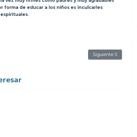
 la vez muy firmes como padres y muy agradables
 forma de educar a los niños es inculcarles
 espirituales
.
Artículo siguiente: 
Siguiente
eresar