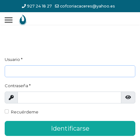
927 24 18 27
cofcoriacaceres@yahoo.es
Usuario
*
Contraseña
*
Mostrar
Most
Recuérdeme
Identificarse