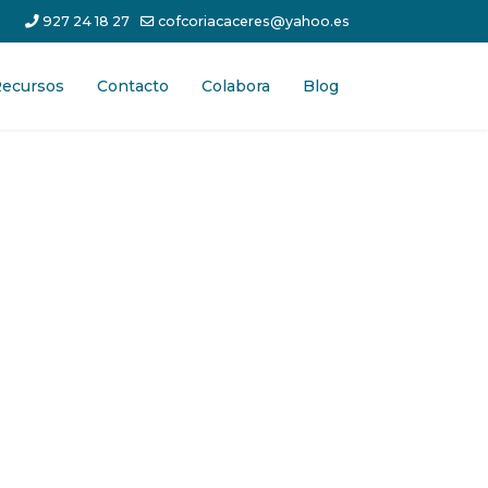
927 24 18 27
cofcoriacaceres@yahoo.es
ecursos
Contacto
Colabora
Blog
contraseña