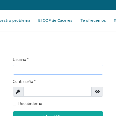
uestro problema
El COF de Cáceres
Te ofrecemos
R
Usuario
*
Contraseña
*
Mostrar
Mostrar 
Recuérdeme